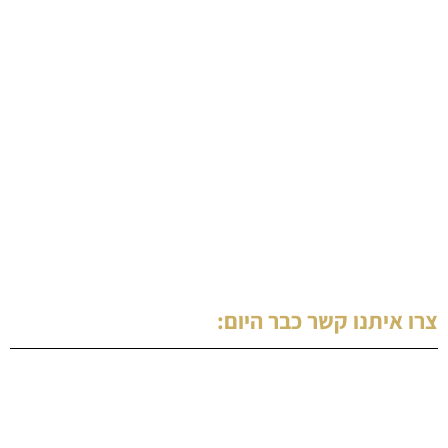
השכרת רכבים לחתונות
האמר לימוזינה
לימוזינה לנשף
השכרת רכב לחתונה עם נהג
השכרת רכב יוקרה לחתונה
לימוזינה האמר
האמר לחתונה
צרו איתנו קשר כבר היום:
נייד: 053-7253893
מייל לפניות: shimiyarok@gmail.com